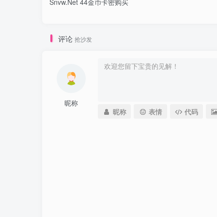
Snvw.Net 44金币卡密购买
评论
抢沙发
昵称
昵称
表情
代码