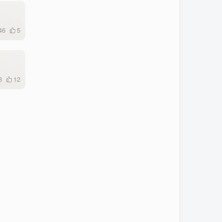
46
5
8
12