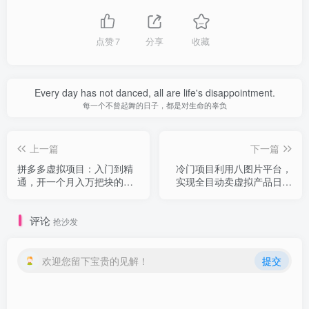
点赞
7
分享
收藏
Every day has not danced, all are life's disappointment.
每一个不曾起舞的日子，都是对生命的辜负
上一篇
下一篇
拼多多虚拟项目：入门到精
冷门项目利用八图片平台，
通，开一个月入万把块的店
实现全目动卖虚拟产品日赚
铺 真不难（24年更新）
100+
评论
抢沙发
欢迎您留下宝贵的见解！
提交