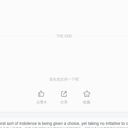
THE END
喜欢就支持一下吧
点赞
8
分享
收藏
st sort of indolence is being given a choice, yet taking no initiative to