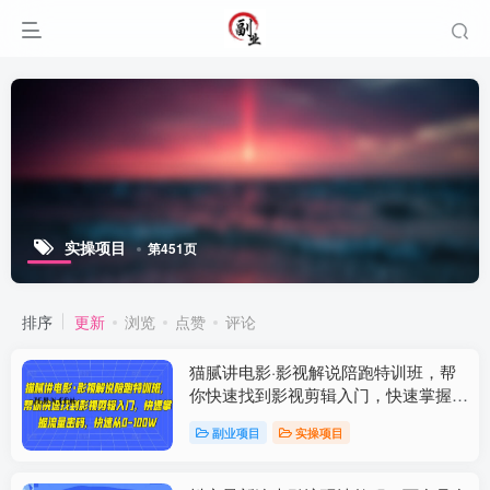
实操项目
第451页
排序
更新
浏览
点赞
评论
猫腻讲电影·影视解说陪跑特训班，帮
你快速找到影视剪辑入门，快速掌握流
量密码，快速从0-100W
副业项目
实操项目