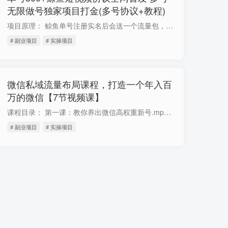
无限做号独家项目打金(多号协议+教程)
项目原理： 鲸鱼单号注册实名后会送一个流量包，然后用协议软件进行养号可以获得单号大概15个金币，每个金币价值20起步左右，单号在300左右利润，有渠道的可以多号操作，脚本协议方面操作，全自...
# 副业项目
# 实操项目
微信私域流量布局课程，打造一个年入百
万的微信【7节视频课】
课程目录： 第一课：教你养出微信高权重新号.mp4 第五课：解决微信收款异常问题（独家技术）.mp4 第四课：一部手机如何登录多个微信号.mp4 第三课：引流的流量该如何承接.mp4 第七课：微信号的...
# 副业项目
# 实操项目