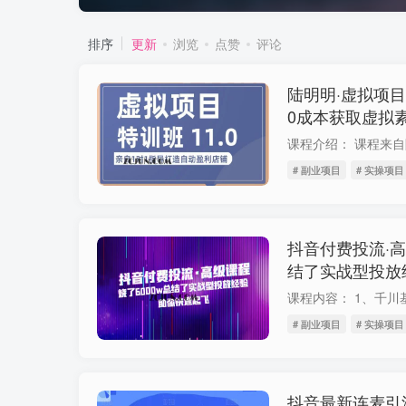
排序
更新
浏览
点赞
评论
陆明明·虚拟项目特
0成本获取虚拟
店铺
# 副业项目
# 实操项目
抖音付费投流·高
结了实战型投放
# 副业项目
# 实操项目
抖音最新连麦引