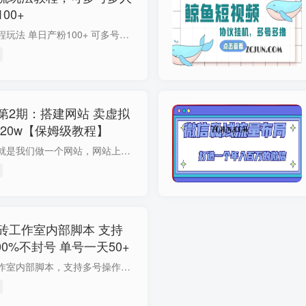
00+
抖音最新连麦引流教程玩法 单日产粉100+ 可多号多人操作 无任何限制，十分钟引流几十人 资源下载地址 连麦引流
第2期：搭建网站 卖虚拟
20w【保姆级教程】
先说一下原理，原理就是我们做一个网站，网站上上传我们要出售的虚拟产品，网站对接上支付系统，然后去做流量，把流量直接引导到网站上成交，因为网站对接上支付系统了，所以就是全自动成交，没...
砖工作室内部脚本 支持
00%不封号 单号一天50+
最新百度答题搬砖工作室内部脚本，支持多号操作，号称百分百不封号，单号一天50 【永久脚本 详细脚本】 1.项目原理： 百度答题，成答题主，然后利用脚本自动去抢单，一单0.5-2.9元，然后配合搜...