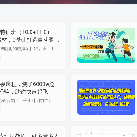
训班（10.0+11.0），
素材，0基础打造自动盈利
课程介绍： 课程来自陆明明的虚拟项目特训班（10.0+11.0），价值1580元。0成本获取虚拟素材，0基础打造自动盈利店铺，推荐高利润虚拟项目，36节虚拟项目+实操落地。 课程目录： 01.认识什么是虚...
级课程，烧了6000w总
经验，助你快速起飞
课程内容： 1、千川基础认知 2、千川计划前中后期操作步骤 3、前期建模准备(测素材、随心推叠投) 4、千川计划四大定向（第一节） 5、千川计划四大定向、测试（第二节） 6、计划极速投放和专业投...
流玩法教程，可多号多人