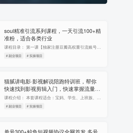
soul精准引流系列课程，一天引流100+精
准粉，适合各类行业
课程目录： 第一课【独家注册豆瓣高权重引流账号】.mp4 第一课：教你养出soul高权重新号.mp4 第二课：如何通过关键词裂变进行引流.mp4 第三课：在soul发布什么样的文案可以引流？.mp4 第四课：...
# 副业项目
# 实操项目
猫腻讲电影·影视解说陪跑特训班，帮你
快速找到影视剪辑入门，快速掌握流量密
码，快速从0-100W
课程介绍： 本套课程适合：宝妈、学生、上班族、想学习影视剪辑的人群等。 课程目录： 01.账号的准备.mp4 02.制作头像.mp4 03.电脑配置.mp4 04.软件下载与安装.mp4 05.如何选择素材.mp4 06.如何...
# 副业项目
# 实操项目
单号300+鲸鱼短视频协议全网首发 多号